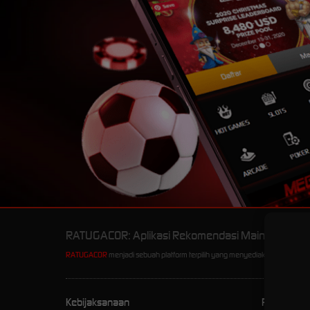
al****3
IDR
975,400.00
Gates of Olympus 1000
kuku****1
IDR
717,000.00
Gates of Gatot Kaca 1000
kuku****1
IDR
712,150.00
Gates of Gatot Kaca 1000
kuku****1
IDR
677,600.00
Gates of Gatot Kaca
kuku****1
IDR
669,200.00
RATUGACOR: Aplikasi Rekomendasi Main Slot88 
Gates of Gatot Kaca 1000
RATUGACOR
menjadi sebuah platform terpilih yang menyediakan link downloa
Kebijaksanaan
Platform