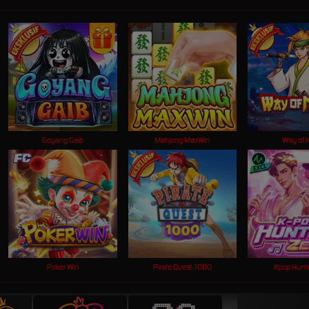
Goyang Gaib
Mahjong MaxWin
Way of N
Poker Win
Pirate Quest 1000
Kpop Hunte