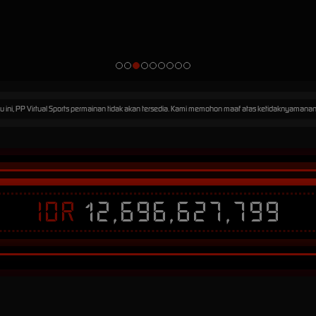
Virtual Sports permainan tidak akan tersedia. Kami memohon maaf atas ketidaknyamanan yang m
IDR
12,696,627,799