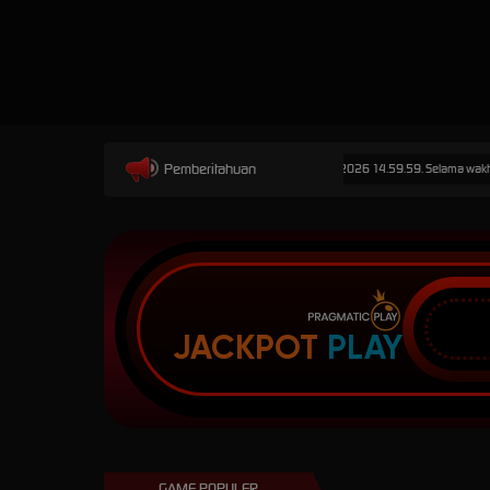
Pemberitahuan
ual Sports pada 30-Jun-2026 dari 14.59.59 sampai 30-Sep-2026 14.59.59. Selama waktu ini, PP 
JACKPOT
PLAY
GAME POPULER