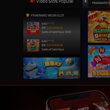
Video Slots Popular
PEMENANG MESIN SLOT
kuku****1
IDR
3,257,600.00
Gates of Gatot Kaca 1000
kuku****1
IDR
2,970,800.00
Gates of Gatot Kaca
kuku****1
IDR
2,703,200.00
Gates of Gatot Kaca 1000
s***5
IDR
1,185,900.00
Gates of Olympus Super
Scatter
kuku****1
IDR
990,400.00
Gates of Gatot Kaca 1000