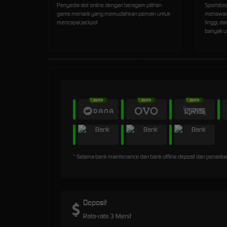
Penyedia slot online dengan beragam pilihan
Sportsboo
game menarik yang memudahkan pemain untuk
menawark
mencapai jackpot
tinggi, d
banyak u
* Selama bank maintenance dan bank offline deposit dan penarikan
Deposit
Rata-rata 3 Menit