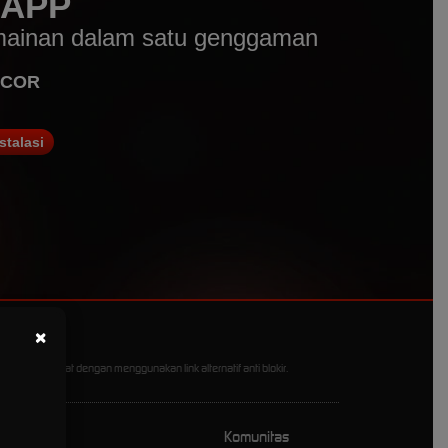
 APP
rmainan dalam satu genggaman
ACOR
stalasi
×
n akses cepat dengan menggunakan link alternatif anti blokir.
Komunitas