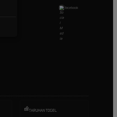
r Official
facebook
313027364
TARUHAN TOGEL