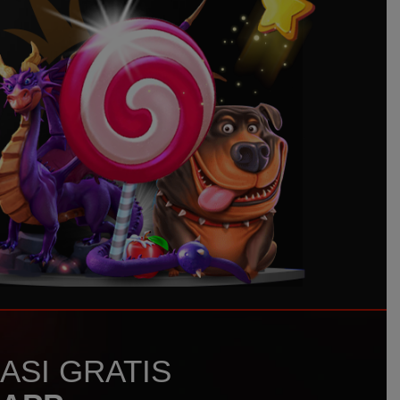
ASI GRATIS