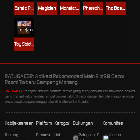
Estate Rich Man
Magician
Monster Pop
Pharaoh Treasures
The Beauties
RTP
79%
Toy Soldiers
RATUGACOR: Aplikasi Rekomendasi Main Slot88 Gacor
Resmi Terbaru Gampang Menang
RATUGACOR
menjadi sebuah platform terpilih yang menyediakan link download aplikasi
yang menjadi rekomendasi tempat bermain slot88 gacor dengan tampilan responsif ringan
akses cepat dengan menggunakan link alternatif anti blokir.
Kebijaksanaan
Platform
Kategori
Dukungan
Komunitas
Tentang
Promosi
Hot
Ratugacor O
facebo