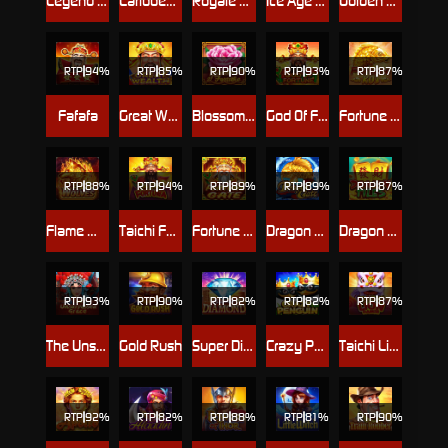
Legend of Aztec
Caribbean Treasure
Royale Expedition
Ice Age Mammoths
Golden Wuzetian
RTP
94%
RTP
85%
RTP
90%
RTP
93%
RTP
87%
Fafafa
Great Wealth
Blossom of Fortune
God Of Fortune
Fortune Koi
RTP
88%
RTP
94%
RTP
89%
RTP
89%
RTP
87%
Flame Wolves
Taichi Fortuna
Fortune Gate
Dragon Gate
Dragon Tiles
RTP
93%
RTP
90%
RTP
82%
RTP
82%
RTP
87%
The Unsurpassed Grace
Gold Rush
Super Diamond
Crazy Penguin
Taichi Lion Dance
RTP
92%
RTP
82%
RTP
88%
RTP
81%
RTP
90%