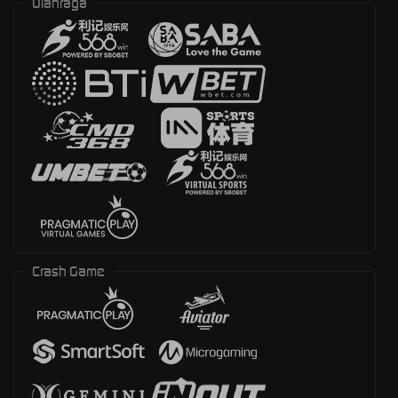
Olahraga
Crash Game