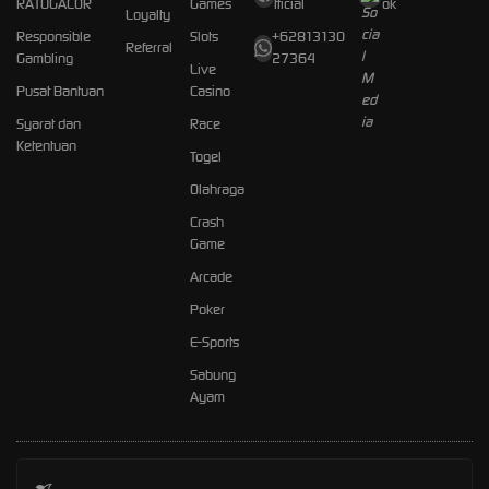
RATUGACOR
Games
fficial
ok
Loyalty
Responsible
Slots
+62813130
Referral
Gambling
27364
Live
Pusat Bantuan
Casino
Syarat dan
Race
Ketentuan
Togel
Olahraga
Crash
Game
Arcade
Poker
E-Sports
Sabung
Ayam