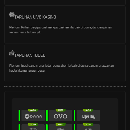
TARUHAN LIVE KASINO
Platform Pilihan bagi perusahaan-perusahaan terbaik di dunia, dengan pilihan
variasi game terbanyak
TARUHAN TOGEL
Platform togel yang menarik dari perusahan terbaik di dunia yang menawarkan
hadiah kemenangan besar