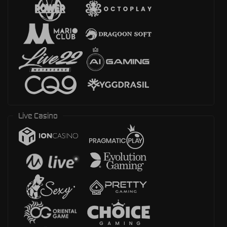
Live Casino