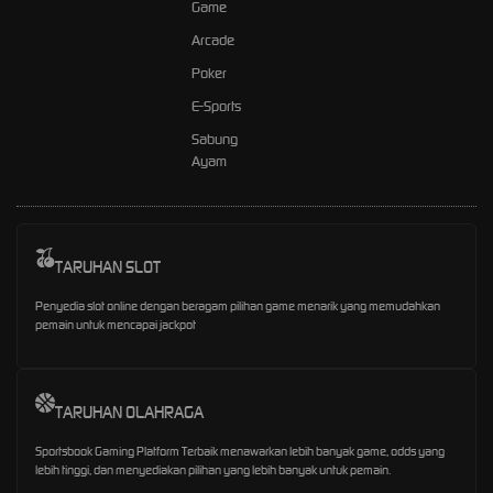
Game
Arcade
Poker
E-Sports
Sabung
Ayam
TARUHAN SLOT
Penyedia slot online dengan beragam pilihan game menarik yang memudahkan
pemain untuk mencapai jackpot
TARUHAN OLAHRAGA
Sportsbook Gaming Platform Terbaik menawarkan lebih banyak game, odds yang
lebih tinggi, dan menyediakan pilihan yang lebih banyak untuk pemain.