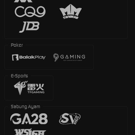
Poker
E-Sports
Sabung Ayam