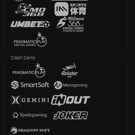
Crash Game