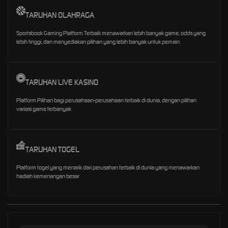
TARUHAN OLAHRAGA
Sportsbook Gaming Platform Terbaik menawarkan lebih banyak game, odds yang
lebih tinggi, dan menyediakan pilihan yang lebih banyak untuk pemain.
TARUHAN LIVE KASINO
Platform Pilihan bagi perusahaan-perusahaan terbaik di dunia, dengan pilihan
variasi game terbanyak
TARUHAN TOGEL
Platform togel yang menarik dari perusahan terbaik di dunia yang menawarkan
hadiah kemenangan besar