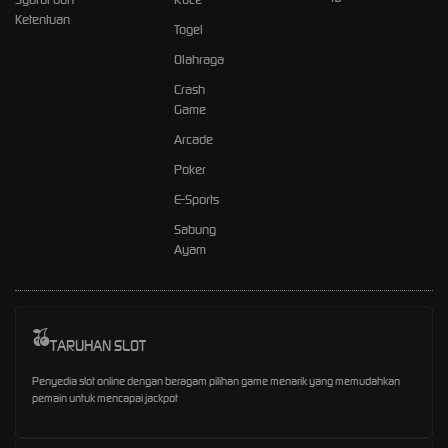
Ketentuan
Togel
Olahraga
Crash
Game
Arcade
Poker
E-Sports
Sabung
Ayam
TARUHAN SLOT
Penyedia slot online dengan beragam pilihan game menarik yang memudahkan
pemain untuk mencapai jackpot