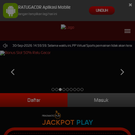
×
RATUGACOR Aplikasi Mobile
UNDUH
Jangan tampilkan lagi hari ini
9 sampai 30-Sep-2026 14.59.59. Selama waktu ini, PP Virtual Sports permainan tidak akan ters
Daftar
Masuk
JACKPOT
PLAY