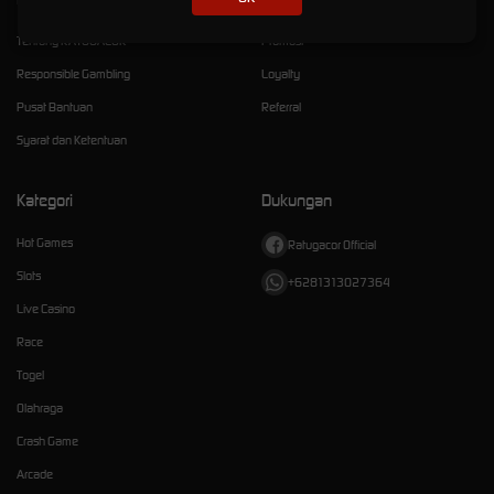
Tentang RATUGACOR
Promosi
Responsible Gambling
Loyalty
Pusat Bantuan
Referral
Syarat dan Ketentuan
Kategori
Dukungan
Hot Games
Ratugacor Official
Slots
+6281313027364
Live Casino
Race
Togel
Olahraga
Crash Game
Arcade