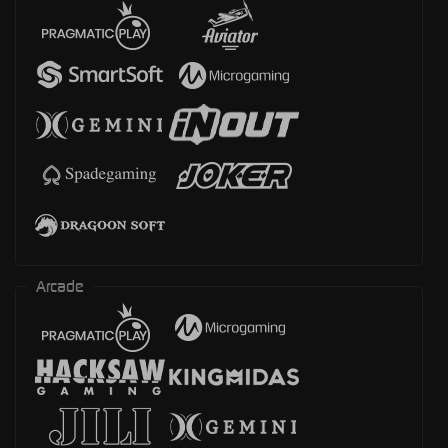
Arcade