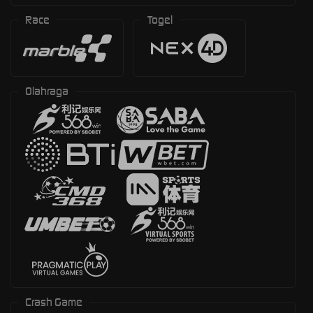
Race
Togel
Olahraga
Crash Game