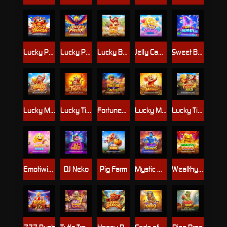
Lucky Panda
Lucky Phoenix
Lucky Bull
Jelly Candy
Sweet Burst
Lucky MonKey
Lucky Tiger
Fortunes of Aztec
Lucky Mouse
Lucky Tiger Gold Ultimate
Emotiwins
DJ Neko
Pig Farm
Mystic Wishes
Wealthy Frog