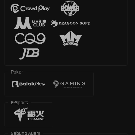
Poker
E-Sports
Sabung Ayam