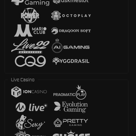
Live Casino