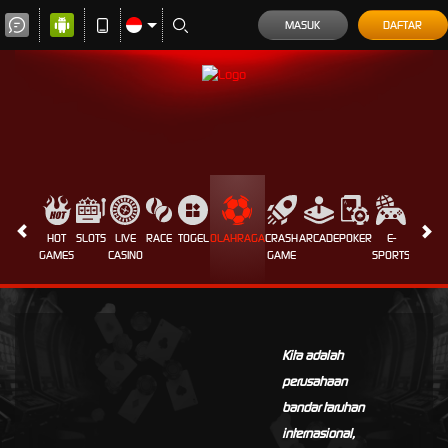
MASUK
DAFTAR
HOT
SLOTS
LIVE
RACE
TOGEL
OLAHRAGA
CRASH
ARCADE
POKER
E-
SABUN
GAMES
CASINO
GAME
SPORTS
AYAM
Kita adalah
perusahaan
bandar taruhan
internasional,