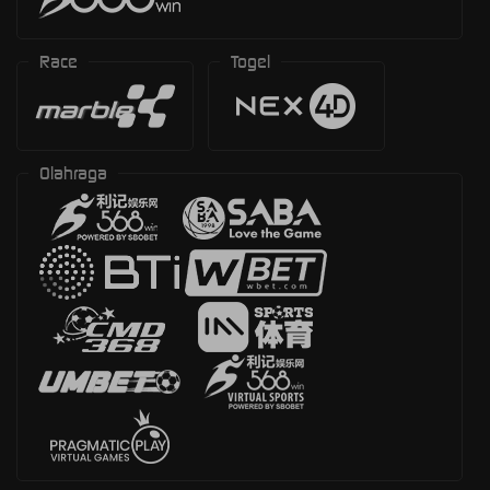
Race
Togel
Olahraga