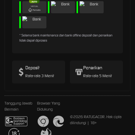
* Selama bank maintenance dan bank offline deposit dan penarikan
tidak dapat diproses
Deposit
Penarikan
Rata-rata 3 Menit
Rata-rata 5 Menit
Tanggung Jawab
Browser Yang
Bermain
Didukung
©2026 RATUGACOR. Hak cipta
dilindungi | 18+