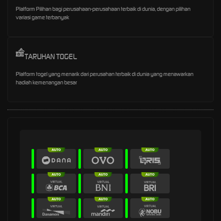
Platform Pilihan bagi perusahaan-perusahaan terbaik di dunia, dengan pilihan
variasi game terbanyak
TARUHAN TOGEL
Platform togel yang menarik dari perusahan terbaik di dunia yang menawarkan
hadiah kemenangan besar