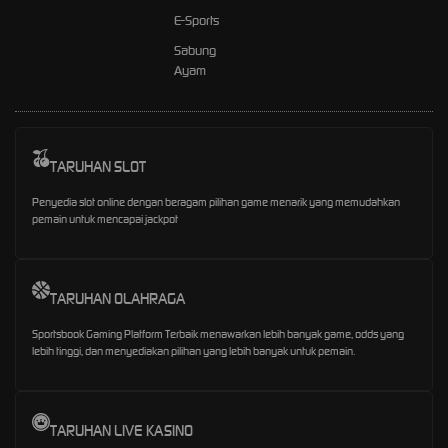
E-Sports
Sabung
Ayam
TARUHAN SLOT
Penyedia slot online dengan beragam pilihan game menarik yang memudahkan
pemain untuk mencapai jackpot
TARUHAN OLAHRAGA
Sportsbook Gaming Platform Terbaik menawarkan lebih banyak game, odds yang
lebih tinggi, dan menyediakan pilihan yang lebih banyak untuk pemain.
TARUHAN LIVE KASINO